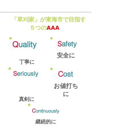
「草刈家」が東海市で目指す
AAA
５つの
Q
uality
S
afety
安全に
丁寧に
S
eriously
C
ost
お値打ち
に
真剣に
C
ontinuously
継続的に