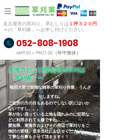
名古屋市の草刈り、草むしりは
１坪３２０円
～
の「草刈家」へお申し付けください。
052-808-1908
AM9:00～PM21:00（年中無休）
東海市および愛知県の草刈は
「草刈家」へ
毎回大変で面倒な雑草の草刈り作業、うんざ
りしますね。
ご近所の方の目もあるのでしない訳にはいか
ないですし。。。
草が生い茂っている土地を隠れみのに犯罪な
どに利用されても嫌ですね。
愛知県、東海市およびその周辺で草刈りをご
検討の皆様、是非当社にお任せください。
​丁寧な仕事をさせて頂きます！！