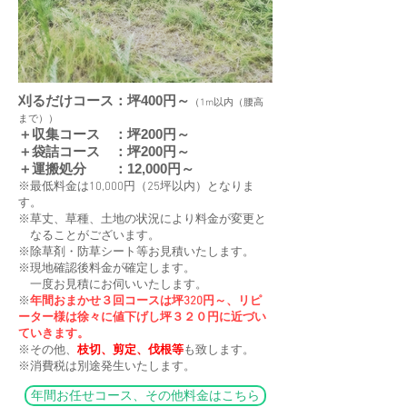
刈るだけコース：坪400円～
（1m以内（腰高
まで））
＋収集コース ：坪200円～
＋袋詰コース ：坪200円～
＋運搬処分 ：12,000円～
※最低料金は10,000円（25坪以内）となりま
す。
※草丈、草種、土地の状況により料金が変更と
なることがございます。
​※除草剤・防草シート等お見積いたします。
※現地確認後料金が確定します。
一度お見積にお伺いいたします。
※
年間おまかせ３回コースは坪320円～、リピ
ーター様は徐々に値下げし
坪３２０円に近づい
ていきます。
​※その他、
枝切、剪定、伐根等
も致します。
​※消費税は別途発生いたします。
年間お任せコース、その他料金はこちら