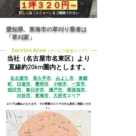
１坪３２０円～
詳しくは「メニュー」をご確認ください
愛知県、東海市の草刈り業者は
「草刈家」
Service Area
（サービス提供エリア）
当社（名古屋市名東区）より
直線約20km圏内とします。
名古屋市
、
長久手市
、
みよし市
、
東郷
町
、
日進市
、
豊明市
、
小牧市
、
一宮市
、
稲沢市
、
春日井市
、
瀬戸市
、
尾張旭市
、
刈谷市
、
東海市
、
大府市
エリア
​エリアは概ねとなります。その界隈のエリアの方も是非ご相談くださ
い。