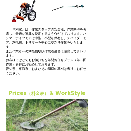
​ 「草刈家」は、作業スタッフの安全性、作業効率を考
慮し、最適な道具を使用するよう心がけております。ハ
ンマーナイフモアは中型、小型を保有し、スパイダーモ
ア、刈払機、トリマーを中心に草刈り作業をいたしま
す。
また作業者への刈払機取扱作業者講習は徹底してまいり
ます。
​お客様にはとてもお値打ちな年間お任せプラン（年３回
作業）を特にお勧めしております。
​愛知県、東海市、およびその周辺の草刈は当社にお任せ
ください。
Prices
＆ WorkStyle
（料金表）