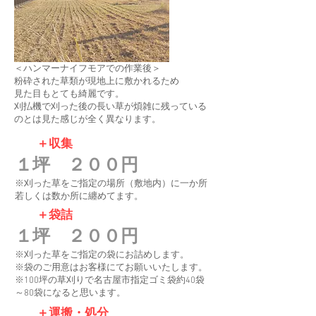
＜ハンマーナイフモアでの作業後＞
粉砕された草類が現地上に敷かれるため
見た目もとても綺麗です。
刈払機で刈った後の長い草が煩雑に残っている
のとは見た感じが全く​異なります。
＋収集
１坪 ２００円
※刈った草をご指定の場所（敷地内）に一か所
若しくは数か所に纏めてます。
＋袋詰
１坪 ２００円
※刈った草をご指定の袋にお詰めします。
※袋のご用意はお客様にてお願いいたします。
※100坪の草刈りで名古屋市指定ゴミ袋約40袋
～80袋になると思います。
＋運搬・処分