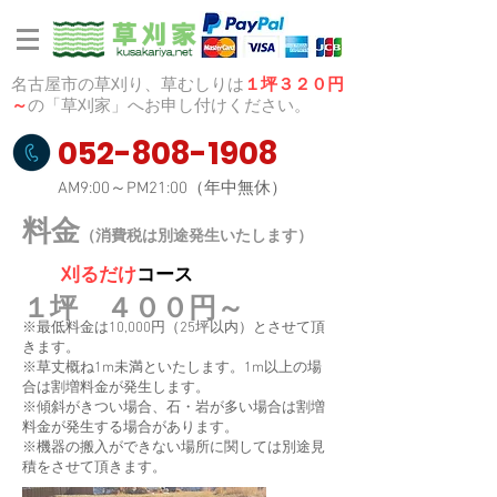
名古屋市の草刈り、草むしりは
１坪３２０円
～
の「草刈家」へお申し付けください。
052-808-1908
AM9:00～PM21:00（年中無休）
料金
（消費税は別途発生いたします）
刈るだけ
コース
１坪 ４００円～
※最低料金は10,000円（25坪以内）とさせて頂
きます。
※草丈概ね1m未満といたします。1m以上の場
合は割増料金が発生します。
※傾斜がきつい場合、石・岩が多い場合は割増
料金が発生する場合があります。
​※機器の搬入ができない場所に関しては別途見
積をさせて頂きます。