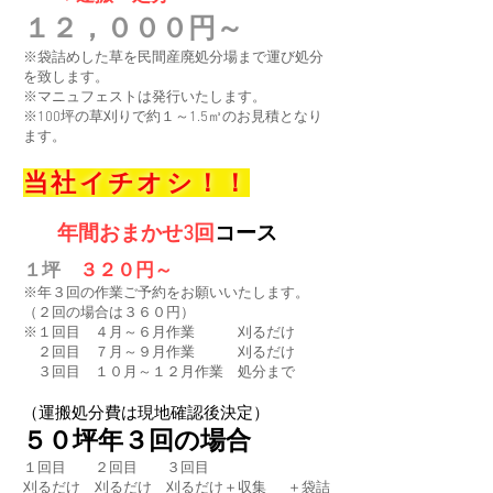
１２，０００円～
※袋詰めした草を民間産廃処分場まで運び処分
を致します。
※マニュフェストは発行いたします。
※100坪の草刈りで約１～1.5㎥のお見積となり
ます。
当社イチオシ！！
年間おまかせ3回
コース
１坪
３２０円～
※年３回の作業ご予約をお願いいたします。
（２回の場合は３６０円）
※１回目 ４月～６月作業 刈るだけ
２回目 ７月～９月作業 刈るだけ
３回目 １０月～１２月作業 処分まで
（運搬処分費は現地確認後決定）
５０坪年３回の場合
１回目 ２回目 ３回目
刈るだけ 刈るだけ 刈るだけ＋収集 ＋袋詰