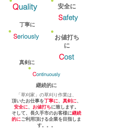
Q
uality
安全に
S
afety
丁寧に
S
eriously
お値打ち
に
C
ost
真剣に
C
ontinuously
継続的に
「草刈家」の草刈り作業は、
頂いたお仕事を
丁寧に
、
真剣に
、
安全に
、
お値打ち
に致します。
そして、長久手市のお客様に
継続
的に
ご利用頂ける企業を目指しま
す。。。