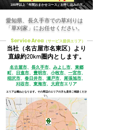
100坪以上「年間おまかせコース」お申し込みの方
愛知県、長久手市での草刈りは
「草刈家」にお任せください。
Service Area
（サービス提供エリア）
当社（名古屋市名東区）より
直線約20km圏内とします。
名古屋市
、
長久手市
、
みよし市
、
東郷
町
、
日進市
、
豊明市
、
小牧市
、
一宮市
、
稲沢市
、
春日井市
、
瀬戸市
、
尾張旭市
、
刈谷市
、
東海市
、
大府市
エリア
​エリアは概ねとなります。その周辺のエリアの方も是非ご相談くださ
い。