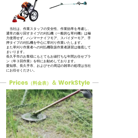
​ 当社は、作業スタッフの安全性、作業効率を考慮し、
通常の振り回すタイプの刈払機（一般的な草刈機）は極
力使用せず、ハンマーナイフモア、スパイダーモア、手
押タイプの刈払機を中心に草刈り作業いたします。
また草刈り作業者への刈払機取扱作業者講習は徹底して
まいります。
​長久手市のお客様にもとてもお値打ちな年間お任せプラ
ン（年３回作業）を特にお勧めしております。
​愛知県、長久手市、およびその周辺の雑草の処理は当社
にお任せください。
Prices
＆ WorkStyle
（料金表）