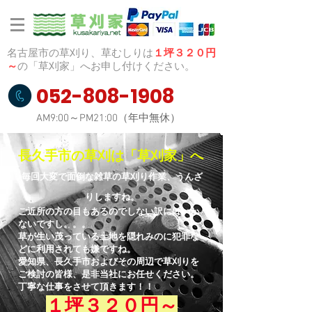
名古屋市の草刈り、草むしりは
１坪３２０円
～
の「草刈家」へお申し付けください。
052-808-1908
AM9:00～PM21:00（年中無休）
長久手市の草刈は「草刈家」へ
毎回大変で面倒な雑草の草刈り作業、うんざ
りしますね。
ご近所の方の目もあるのでしない訳にはいか
ないですし。。。
草が生い茂っている土地を隠れみのに犯罪な
どに利用されても嫌ですね。
愛知県、長久手市およびその周辺で草刈りを
ご検討の皆様、
是非当社にお任せください。
​丁寧な仕事をさせて頂きます！！
１坪３２０円～