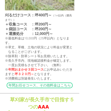
刈るだけコース：坪400円～
（1m以内（腰高
まで））
＋収集コース ：坪200円～
＋袋詰コース ：坪200円～
＋運搬処分 ：12,000円～
※最低料金は10,000円（25坪以内）となりま
す。
※草丈、草種、土地の状況により料金が変更と
なることがございます。
​※除草剤・防草シート等お見積いたします。
※長久手市内、現地確認後料金が確定します。
一度お見積をさせて下さい。（無料）
※
年間おまかせ３回コース
にお申込みいただき
ますと
坪３２０円～
となります。
​※消費税は別途発生いたします。
年間お任せコース、その他料金はこちら
草刈家が長久手市で目指す５
AAA
つの