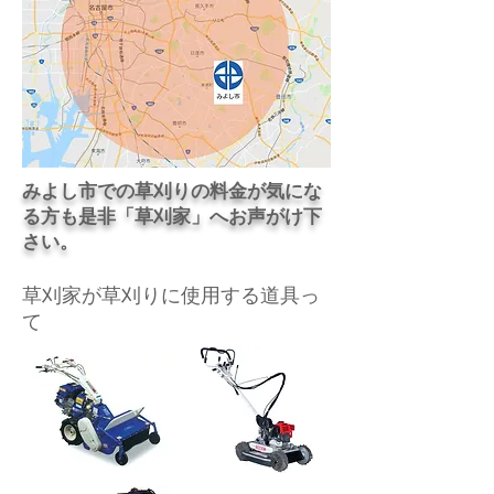
​みよし市での草刈りの料金が気にな
る方も是非「草刈家」へお声がけ下
さい。
​草刈家が草刈りに使用する道具っ
て