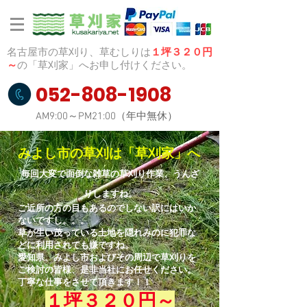
名古屋市の草刈り、草むしりは
１坪３２０円
～
の「草刈家」へお申し付けください。
052-808-1908
AM9:00～PM21:00（年中無休）
みよし市の草刈は「草刈家」へ
毎回大変で面倒な雑草の草刈り作業、うんざ
りしますね。
ご近所の方の目もあるのでしない訳にはいか
ないですし。。。
草が生い茂っている土地を隠れみのに犯罪な
どに利用されても嫌ですね。
愛知県、みよし市およびその周辺で草刈りを
ご検討の皆様、
是非当社にお任せください。
​丁寧な仕事をさせて頂きます！！
１坪３２０円～