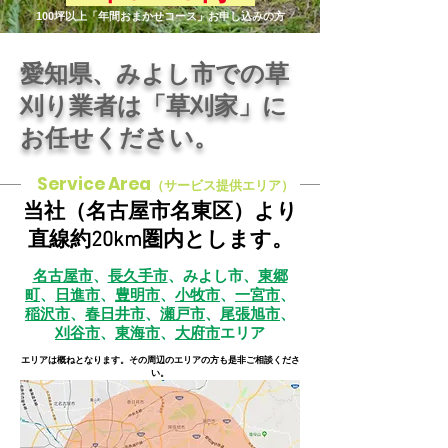
100坪以上「年間おまかせコース」お申し込みの方
愛知県、みよし市での草
刈り業者は「草刈家」に
お任せください。
Service Area
（サービス提供エリア）
当社（名古屋市名東区）より
直線約20km圏内とします。
名古屋市
、
長久手市
、みよし市、
東郷
町
、
日進市
、
豊明市
、
小牧市
、
一宮市
、
稲沢市
、
春日井市
、
瀬戸市
、
尾張旭市
、
刈谷市
、
東海市
、
大府市
エリア
​エリアは概ねとなります。その周辺のエリアの方も是非ご相談くださ
い。