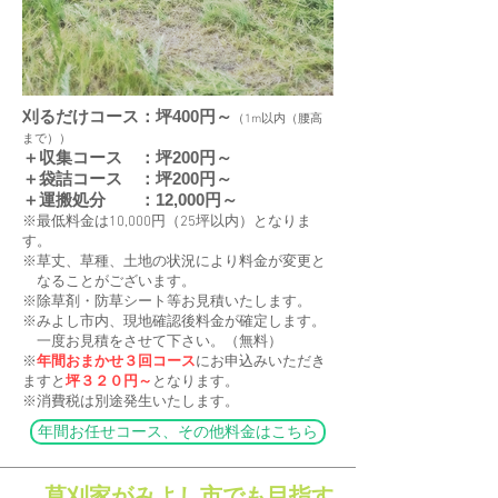
刈るだけコース：坪400円～
（1m以内（腰高
まで））
＋収集コース ：坪200円～
＋袋詰コース ：坪200円～
＋運搬処分 ：12,000円～
※最低料金は10,000円（25坪以内）となりま
す。
※草丈、草種、土地の状況により料金が変更と
なることがございます。
​※除草剤・防草シート等お見積いたします。
※みよし市内、現地確認後料金が確定します。
一度お見積をさせて下さい。（無料）
※
年間おまかせ３回コース
にお申込みいただき
ますと
坪３２０円～
となります。
​※消費税は別途発生いたします。
年間お任せコース、その他料金はこちら