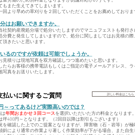
もまた生えてきてしまいます。
回より早めの草刈りを２回していただくことをお薦めしておりま
分はお願いできますか。
社契約産廃処分場で処分いたしますのでマニュフェストも発行さ
分費と発生してしまいますので、処分に関しましてはお見積の際
せて頂きたいと思います。
いるのですが依頼は可能でしょうか。
見積りは現地写真を双方確認しつつ進めたいと思います。
たらお客様の携帯電話もしくはご指定の電子メールアドレス、ラ
写真をお送りいたします。​
詳しい料金はこちら
支払いに関するご質問
0円～ってあるけど実際高いのでは？
価は
年間おまかせ３回コース
を選択いただいた方の料金となります
坪400円～となります。（2回目以降は割引もございます）
を確認した上でのご提案となりますが、障害物（石・岩等）が極
斜により通常の作業より著しく作業効率が下がる場合、また自生