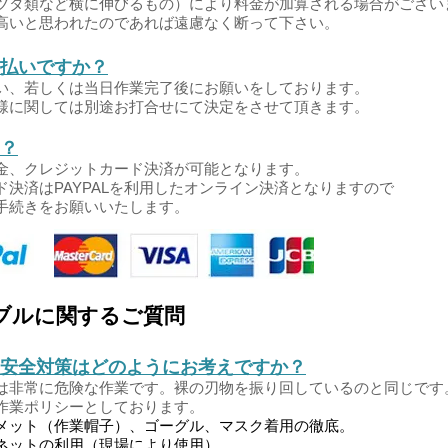
タ類など横に伸びるもの）により料金が加算される場合がござい
いと思われたのであれば遠慮なく断って下さい。
払いですか？
、若しくは当日作業完了後にお願いをしております。
に関しては別途お打合せにて決定をさせて頂きます
。
？
、クレジットカード決済が可能となります
。
決済はPAYPALを利用したオンライン決済となりますので
お手続きをお願いいたします。
ブルに関するご質問
安全対策はどのようにお考えですか？
非常に危険な作業です。裸の刃物を振り回しているのと同じです
業ポリシーとしております。
ット（作業帽子）、ゴーグル、マスク着用の徹底。
ットの利用（現場により使用）