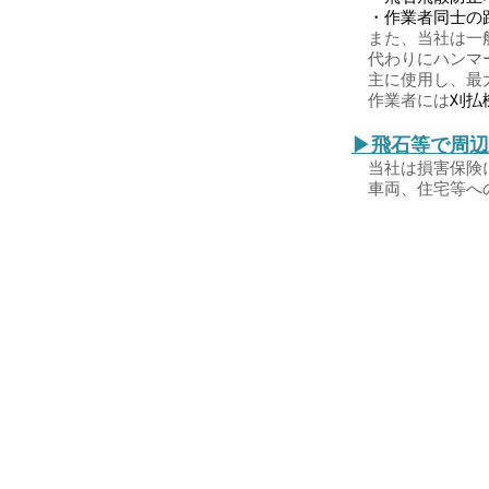
・作業者同士の
また、当社は一般
​ 代わりにハン
主に使用し、最大
作業者には​
刈払
▶飛石等で周辺
当社は損害保険に
車両、住宅等への