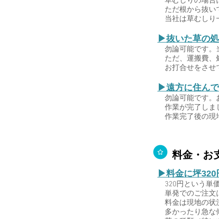
ただ根から抜いて
当社は草むしり一
▶抜いた草の処
勿論可能です。当
ただ、運搬費、処
​ お打合せをさ
▶遠方に住んで
勿論可能です。お
作業が完了しまし
作業完了後の現地
料金・お
▶料金に坪32
320円という単
単発でのご注文は
料金は現地の状況
多かったり急な傾