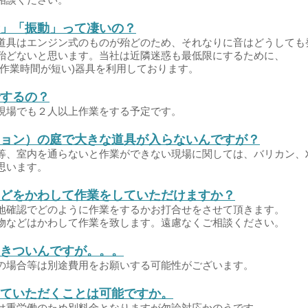
」「振動」って凄いの？
具はエンジン式のものが殆どのため、それなりに音はどうしても
殆どないと思います。当社は近隣迷惑も最低限にするために、
作業時間が短い)器具を利用しております。
するの？
場でも２人以上作業をする予定です。
ョン）の庭で大きな道具が入らないんですが？
、室内を通らないと作業ができない現場に関しては、バリカン、
思います。
どをかわして作業をしていただけますか？
確認でどのように作業をするかお打合せをさせて頂きます。
などはかわして作業を致します。遠慮なくご相談ください。
きついんですが。。。
場合等は別途費用をお願いする可能性がございます。
ていただくことは可能ですか。
重労働のため別料金となりますが勿論対応かのうです。