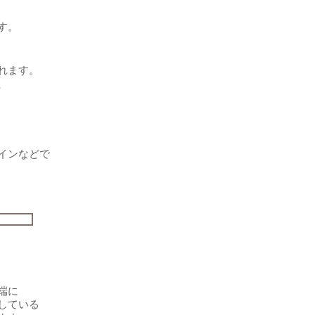
す。
れます。
、
インなどで
。
端に
している