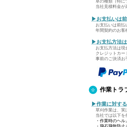
草の種類（特にツ
当社見積料金が高
▶お支払いは前
お支払いは前払い
年間契約のお客様
▶お支払方法は
お支払方法は現金
クレジットカード
​ 事前のご決済
作業トラ
▶作業に対する
草刈作業は、実は
当社では以下を作
・作業時のヘルメ
・飛石飛散防止ネ