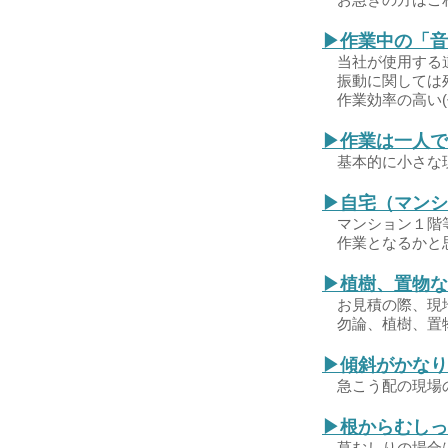
▶作業中の「音
当社が使用する道
​振動に関しては
作業効率の高い(
▶作業は一人で
基本的に小さな現
▶自宅（マンシ
マンション１階等
作業となるかと
▶植樹、置物な
お見積の際、現地
勿論、植樹、置物
▶傾斜がかなり
急こう配の現場の
▶根からむしっ
草むしりの場合は