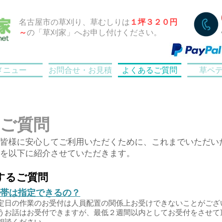
名古屋市の草刈り、草むしりは
１坪３２０円
～
の「草刈家」へお申し付けください。
メニュー
お問合せ・お見積
よくあるご質問
草ペ
るご質問
皆様に安心してご利用いただくために、これまでいただい
を以下に紹介させていただきます。
するご質問
帯は指定できるの？
日の作業のお受付は人員配置の関係上お受けできないことがござ
お話はお受付できますが、最低２週間以内としてお受付をさせて
ご相談ください。