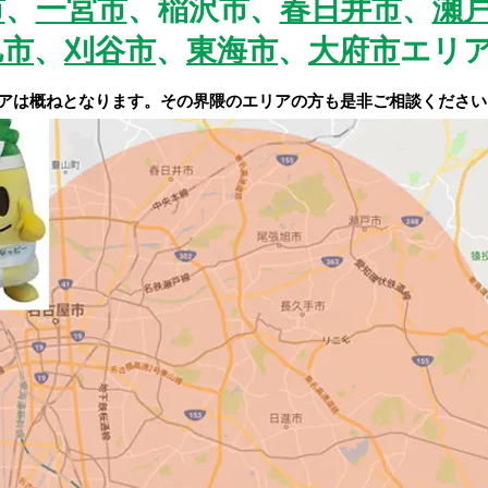
市
、
一宮市
、稲沢市、
春日井市
、
瀬
旭市
、
刈谷市
、
東海市
、
大府市
エリ
リアは概ねとなります。その界隈のエリアの方も是非ご相談ください