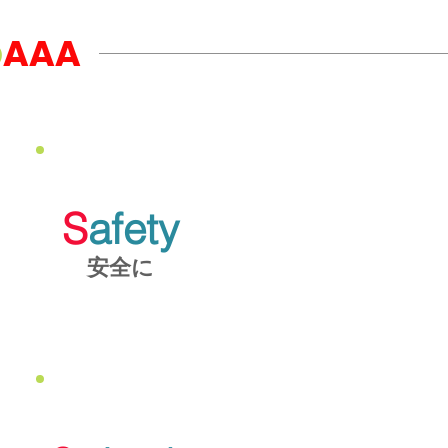
AAA
の
S
afety
安全に