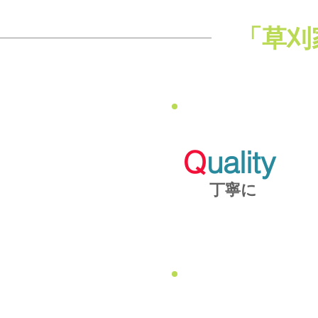
「草刈
Q
uality
丁寧に