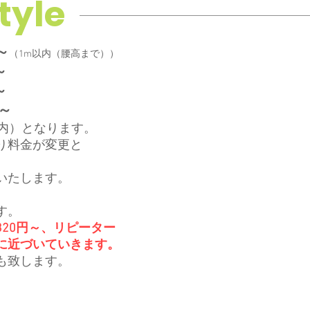
tyle
～
（1m以内（腰高まで））
～
～
～
坪以内）となります。
り料金が変更と
いたします。
。
す。
20円～、リピーター
に近づいていきます。
も致します。
。