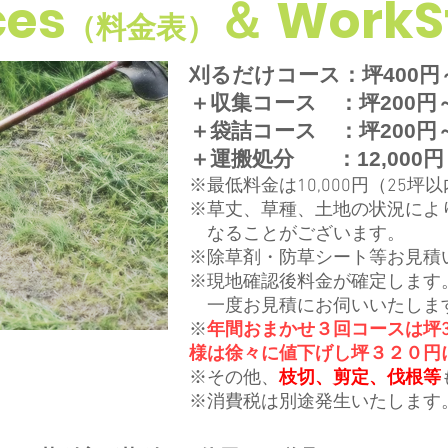
ces
＆ WorkS
（料金表）
刈るだけコース：坪400円
＋収集コース ：坪200円
＋袋詰コース ：坪200円
＋運搬処分 ：12,000円
※最低料金は10,000円（25
※草丈、草種、土地の状況によ
なることがございます。
​※除草剤・防草シート等お見積
※現地確認後料金が確定します
一度お見積にお伺いいたしま
※
年間おまかせ３回コースは坪3
様は徐々に値下げし
坪３２０円
​※その他、
枝切、剪定、伐根等
​※消費税は別途発生いたします