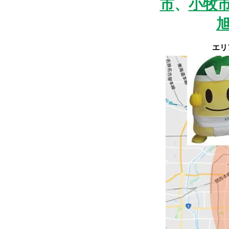
市
、
小牧
​エ