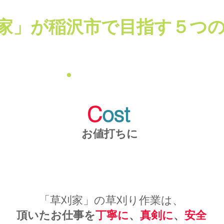
家」が稲沢市で目指す５つ
C
ost
お値打ちに
「草刈家」の草刈り作業は、
頂いたお仕事を
丁寧に
、
真剣に
、
安全