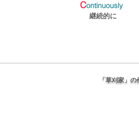
C
ontinuously
継続的に
「草刈家」の