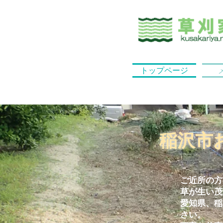
トップページ
稲沢市
ご近所の方
草が生い茂
愛知県、稲
さい。