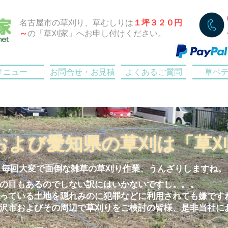
名古屋市の草刈り、草むしりは
１坪３２０円
～
の「草刈家」へお申し付けください。
メニュー
お問合せ・お見積
よくあるご質問
草ペ
および愛知県の草刈は「草
毎回大変で面倒な雑草の草刈り作業、うんざりしますね。
の目もあるのでしない訳にはいかないですし。。。
っている土地を隠れみのに犯罪などに利用されても嫌です
沢市およびその周辺で草刈りをご検討の皆様、是非当社に