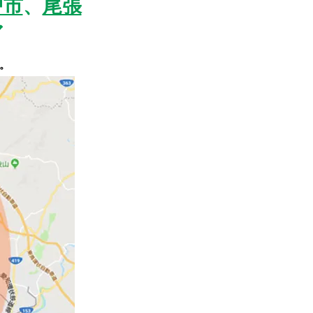
戸市
、
尾張
ア
。