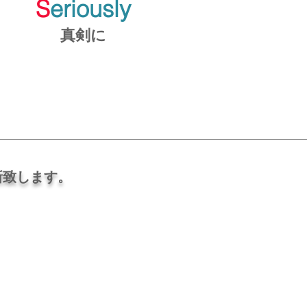
S
eriously
真剣に
新致します。