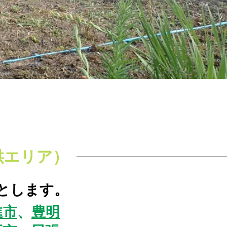
供エリア）
内とします。
進市
、
豊明