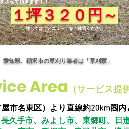
事をさせて頂きます！！
１坪３２０円～
詳しくは「メニュー」をご確認ください
愛知県、稲沢市の草刈り業者は「草刈家」
vice Area
（サービス提
屋市名東区）より直線約20km圏
、
長久手市
、
みよし市
、
東郷町
、
日